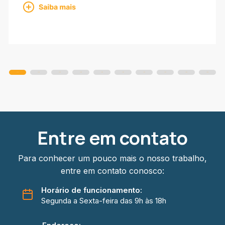
Slide
Slide
Slide
Slide
Slide
Slide
Slide
Slide
Slide
Slide
Entre em contato
Para conhecer um pouco mais o nosso trabalho,
entre em contato conosco:
Horário de funcionamento:
Segunda a Sexta-feira das 9h às 18h