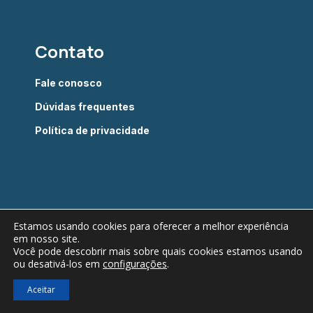
Contato
Fale conosco
Dúvidas frequentes
Política de privacidade
Estamos usando cookies para oferecer a melhor experiência
em nosso site.
Câmara Brasileira do Livro © 2022 - Todos os direitos
Você pode descobrir mais sobre quais cookies estamos usando
ou desativá-los em
configurações
.
reservados
Verificada por
Aceitar