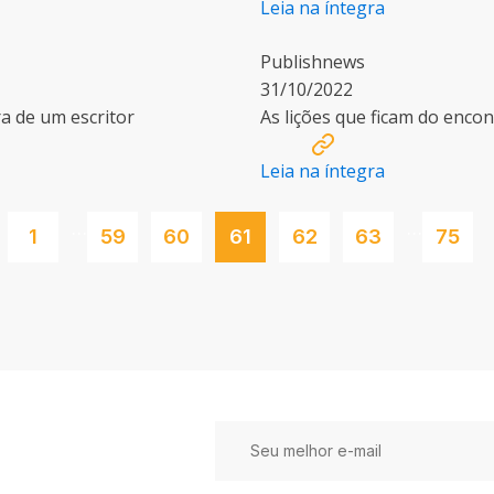
Leia na íntegra
Publishnews
31/10/2022
a de um escritor
As lições que ficam do encont
Leia na íntegra
…
…
1
59
60
61
62
63
75