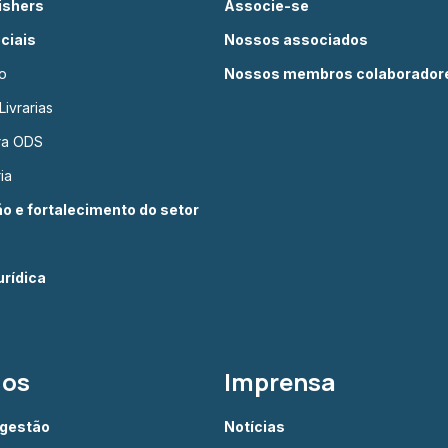
lishers
Associe-se
ciais
Nossos associados
o
Nossos membros colaborador
ivrarias
ura ODS
ia
 e fortalecimento do setor
rídica
dos
Imprensa
 gestão
Notícias