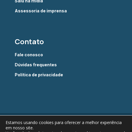
Saiu na mídia
Assessoria de imprensa
Contato
Fale conosco
Dúvidas frequentes
Política de privacidade
Estamos usando cookies para oferecer a melhor experiência
Câmara Brasileira do Livro © 2022 - Todos os direitos
em nosso site.
reservados