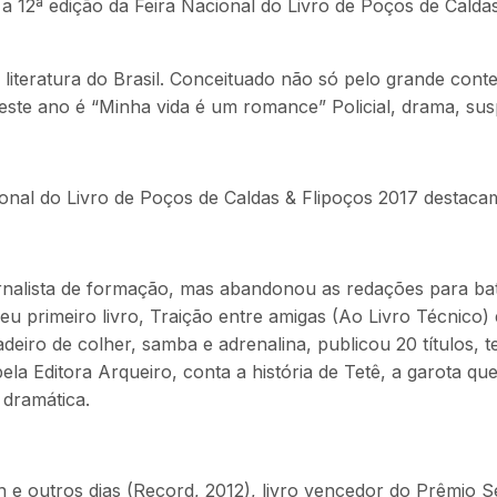
a 12ª edição da Feira Nacional do Livro de Poços de Caldas 
e literatura do Brasil. Conceituado não só pelo grande co
 este ano é “Minha vida é um romance” Policial, drama, su
onal do Livro de Poços de Caldas & Flipoços 2017 destaca
rnalista de formação, mas abandonou as redações para bata
u primeiro livro, Traição entre amigas (Ao Livro Técnico) 
adeiro de colher, samba e adrenalina, publicou 20 títulos, 
pela Editora Arqueiro, conta a história de Tetê, a garota 
dramática.
lon e outros dias (Record, 2012), livro vencedor do Prêmio Se