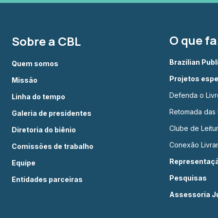
O que f
Sobre a CBL
Brazilian Pub
Quem somos
Projetos espe
Missão
Defenda o Livr
Linha do tempo
Retomada das L
Galeria de presidentes
Clube de Leit
Diretoria do biênio
Conexão Livrar
Comissões de trabalho
Representação
Equipe
Pesquisas
Entidades parceiras
Assessoria Ju