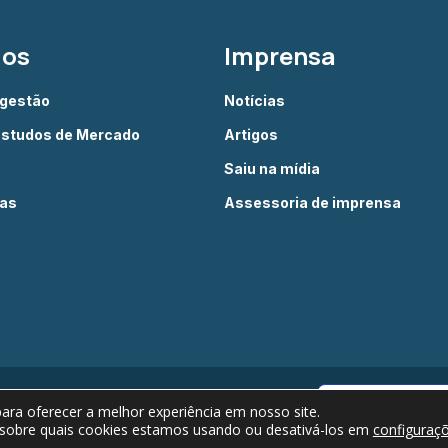
dos
Imprensa
 gestão
Notícias
Estudos de Mercado
Artigos
Saiu na mídia
ias
Assessoria de imprensa
Câmara Brasileira do Livro © 2022 - Todos os
Verificada por
ra oferecer a melhor experiência em nosso site.
direitos reservados
 sobre quais cookies estamos usando ou desativá-los em
configuraç