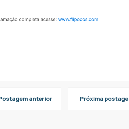
gramação completa acesse:
www.flipocos.com
Postagem anterior
Próxima postag