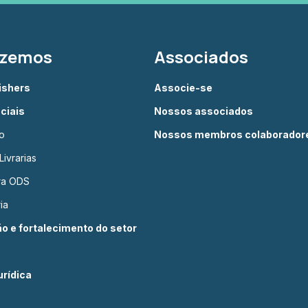
azemos
Associados
lishers
Associe-se
ciais
Nossos associados
o
Nossos membros colaborador
ivrarias
ura ODS
ia
 e fortalecimento do setor
rídica