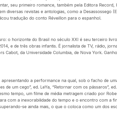
ar, seu primeiro romance, também pela Editora Record, liv
 em diversas revistas e antologias, como a Desassossego 
licou tradução do conto Réveillon para o espanhol.
turo: o horizonte do Brasil no século XXI é seu terceiro l
, e de três obras infantis. É jornalista de TV, rádio, jorna
ors Cabot, da Universidade Columbia, de Nova York. Ganh
17 apresentando a performance na qual, sob o facho de um
sões de um cego”, ed. LeYa, “Retornar com os pássaros”, ed
mesmo tempo, um filme de média metragem criado por Robert
ra com a inexorabilidade do tempo e o encontro com a fin
uperando-se ainda mais, o que o coloca como um dos escri