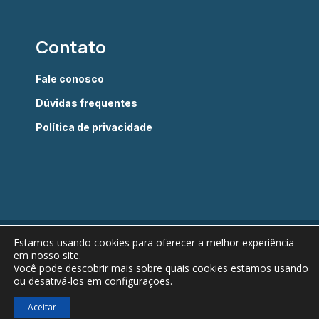
Contato
Fale conosco
Dúvidas frequentes
Política de privacidade
Estamos usando cookies para oferecer a melhor experiência
Câmara Brasileira do Livro © 2022 - Todos os direitos
em nosso site.
reservados
Você pode descobrir mais sobre quais cookies estamos usando
ou desativá-los em
configurações
.
Verificada por
Aceitar