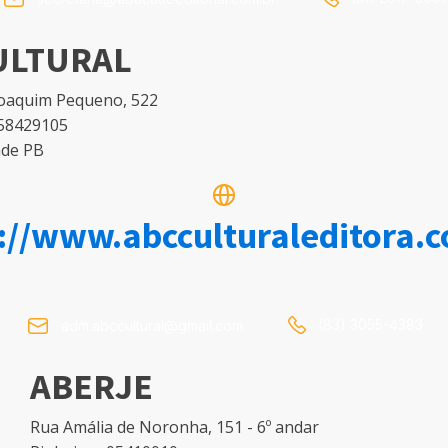
ULTURAL
Joaquim Pequeno, 522
 58429105
de PB
://www.abcculturaleditora.
(83) 3055-4383
adm.abccultural@gmail.com
ABERJE
Rua Amália de Noronha, 151 - 6º andar