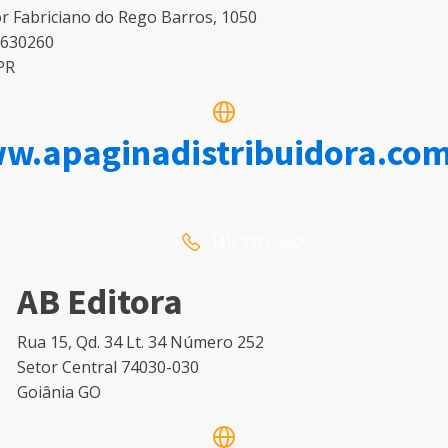
r Fabriciano do Rego Barros, 1050
1630260
PR
w.apaginadistribuidora.com
(41) 3213-5600
AB Editora
Rua 15, Qd. 34 Lt. 34 Número 252
Setor Central 74030-030
Goiânia GO