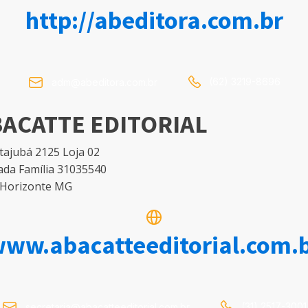
http://abeditora.com.br
(62) 3219-8696
adm@abeditora.com.br
ACATTE EDITORIAL
tajubá 2125 Loja 02
ada Família 31035540
 Horizonte MG
ww.abacatteeditorial.com.
(31) 2517-3001
secretaria@abacatteeditorial.com.br