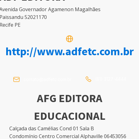
Avenida Governador Agamenon Magalhães
Paissandu 52021170
Recife PE
http://www.adfetc.com.br
(81) 3127-4444
contato@adfetc.com.br
AFG EDITORA
EDUCACIONAL
Calçada das Camélias Cond 01 Sala B
Condomínio Centro Comercial Alphaville 06453056