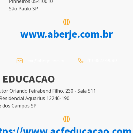
Pinheiros 05410010
São Paulo SP
www.aberje.com.br
(11) 6527-9090
cmr@aberje.com.br
F EDUCACAO
tor Orlando Feirabend Filho, 230 - Sala 511
Residencial Aquarius 12246-190
é dos Campos SP
tps://www.acfeducacao.com