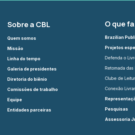
O que f
Sobre a CBL
Brazilian Pub
Quem somos
Projetos espe
Missão
Defenda o Livr
Linha do tempo
Retomada das L
Galeria de presidentes
Clube de Leit
Diretoria do biênio
Conexão Livrar
Comissões de trabalho
Representação
Equipe
Pesquisas
Entidades parceiras
Assessoria Ju