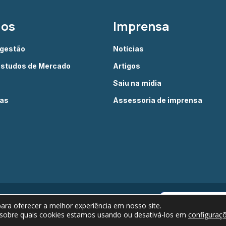
dos
Imprensa
 gestão
Notícias
Estudos de Mercado
Artigos
Saiu na mídia
ias
Assessoria de imprensa
Câmara Brasileira do Livro © 2022 - Todos os
Verificada por
ra oferecer a melhor experiência em nosso site.
direitos reservados
 sobre quais cookies estamos usando ou desativá-los em
configuraç