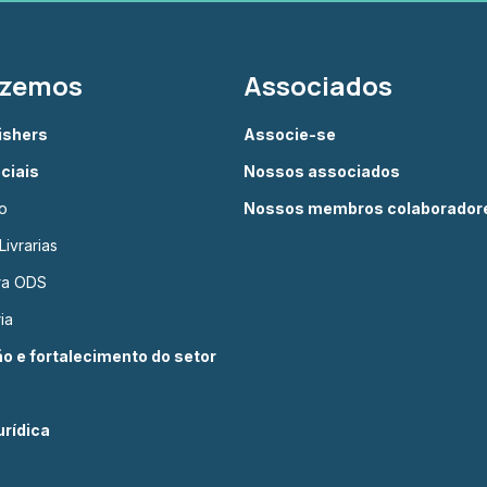
azemos
Associados
lishers
Associe-se
ciais
Nossos associados
o
Nossos membros colaborador
ivrarias
ura ODS
ia
 e fortalecimento do setor
rídica