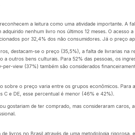
.
onhecem a leitura como uma atividade importante. A falt
quirido nenhum livro nos últimos 12 meses. O acesso a PDFs
onados por 32,4% dos não consumidores. Já o preço apar
ros, destacam-se o preço (35,5%), a falta de livrarias na r
 a outros bens culturais. Para 52% das pessoas, os ingre
y-per-view (37%) também são considerados financeiramente 
ão sobre o preço varia entre os grupos econômicos. Para a
es C e DE, esse percentual é menor (46% e 42%).
m ou gostariam de ter comprado, mas consideraram caros,
sional.
e livros no Brasil através de uma metodologia rigorosa, 