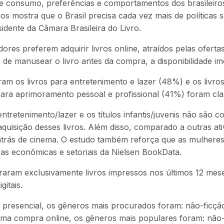
consumo, preferências e comportamentos dos brasileiros,
 mostra que o Brasil precisa cada vez mais de políticas sé
sidente da Câmara Brasileira do Livro.
es preferem adquirir livros online, atraídos pelas oferta
de manusear o livro antes da compra, a disponibilidade imed
m os livros para entretenimento e lazer (48%) e os livros
 para aprimoramento pessoal e profissional (41%) foram cla
ntretenimento/lazer e os títulos infantis/juvenis não são 
isição desses livros. Além disso, comparado a outras ativi
atrás de cinema. O estudo também reforça que as mulheres 
as econômicas e setoriais da Nielsen BookData.
am exclusivamente livros impressos nos últimos 12 meses,
itais.
presencial, os gêneros mais procurados foram: não-ficção 
última compra online, os gêneros mais populares foram: não-