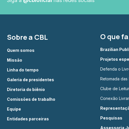
Siga a
@cbloficial
nas redes sociais
O que f
Sobre a CBL
Brazilian Pub
Quem somos
Projetos espe
Missão
Defenda o Livr
Linha do tempo
Retomada das L
Galeria de presidentes
Clube de Leit
Diretoria do biênio
Conexão Livrar
Comissões de trabalho
Representação
Equipe
Pesquisas
Entidades parceiras
Assessoria Ju