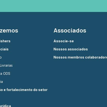
azemos
Associados
lishers
Associe-se
ciais
Nossos associados
o
Nossos membros colaborador
ivrarias
ura ODS
ia
 e fortalecimento do setor
rídica