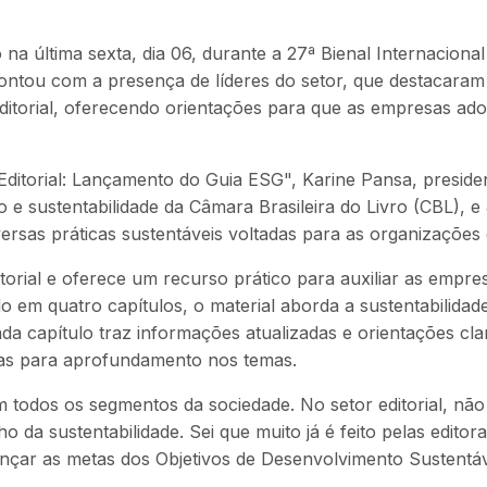
 na última sexta, dia 06, durante a 27ª Bienal Internacion
ou com a presença de líderes do setor, que destacaram a 
ditorial, oferecendo orientações para que as empresas a
itorial: Lançamento do Guia ESG", Karine Pansa, president
 e sustentabilidade da Câmara Brasileira do Livro (CBL), 
rsas práticas sustentáveis voltadas para as organizações d
rial e oferece um recurso prático para auxiliar as empresas
 em quatro capítulos, o material aborda a sustentabilidad
da capítulo traz informações atualizadas e orientações cla
cias para aprofundamento nos temas.
m todos os segmentos da sociedade. No setor editorial, não
 da sustentabilidade. Sei que muito já é feito pelas edito
nçar as metas dos Objetivos de Desenvolvimento Sustentáv