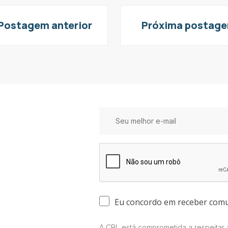
Postagem anterior
Próxima postag
Eu concordo em receber com
A CBL está comprometida a respeitar a