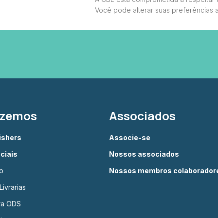
Você pode alterar suas preferências 
azemos
Associados
lishers
Associe-se
ciais
Nossos associados
o
Nossos membros colaborador
ivrarias
ura ODS