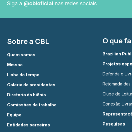
Siga a
@cbloficial
nas redes sociais
O que f
Sobre a CBL
Brazilian Pub
Quem somos
Projetos espe
Missão
Defenda o Livr
Linha do tempo
Retomada das L
Galeria de presidentes
Clube de Leit
Diretoria do biênio
Conexão Livrar
Comissões de trabalho
Representação
Equipe
Pesquisas
Entidades parceiras