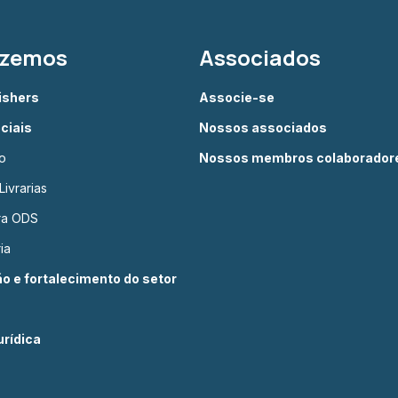
azemos
Associados
lishers
Associe-se
ciais
Nossos associados
o
Nossos membros colaborador
ivrarias
ura ODS
ia
 e fortalecimento do setor
rídica