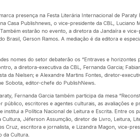
arca presença na Festa Literária Internacional de Paraty 
 na Casa Publishnews, o vice-presidente da CBL, Luciano M
 Também estarão no evento, a diretora da Jandaíra e vice-pr
 do Brasil, Gerson Ramos. A mediação é da editora e especi
des nomes do setor debaterão os “Entraves e horizontes pa
tro, a diretora-executiva da CBL, Fernanda Garcia; Fabian
ta da Nielsen; e Alexandre Martins Fontes, diretor-execut
me Sobota, editor-chefe do PublishNews.
raty, Fernanda Garcia também participa da mesa “Reconstr
 público, escritores e agentes culturais, as avaliações e
nstitui a Política Nacional de Leitura e Escrita. Entre os p
a Cultura, Jéferson Assumção, diretor de Livro, Leitura, Li
ves Cruz, escritora e jornalista, e Lizandra Magon, vice-pres
 da Cultura.