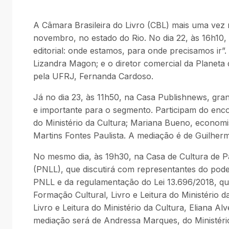
A Câmara Brasileira do Livro (CBL) mais uma vez m
novembro, no estado do Rio. No dia 22, às 16h10,
editorial: onde estamos, para onde precisamos ir”.
Lizandra Magon; e o diretor comercial da Planeta
pela UFRJ, Fernanda Cardoso.
Já no dia 23, às 11h50, na Casa Publishnews, gran
e importante para o segmento. Participam do encon
do Ministério da Cultura; Mariana Bueno, economis
Martins Fontes Paulista. A mediação é de Guilher
No mesmo dia, às 19h30, na Casa de Cultura de Pa
(PNLL), que discutirá com representantes do poder
PNLL e da regulamentação do Lei 13.696/2018, que i
Formação Cultural, Livro e Leitura do Ministério d
Livro e Leitura do Ministério da Cultura, Eliana Al
mediação será de Andressa Marques, do Ministério