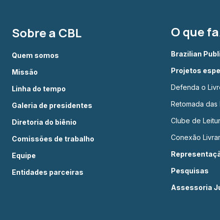
O que f
Sobre a CBL
Brazilian Pub
Quem somos
Projetos espe
Missão
Defenda o Livr
Linha do tempo
Retomada das L
Galeria de presidentes
Clube de Leit
Diretoria do biênio
Conexão Livrar
Comissões de trabalho
Representação
Equipe
Pesquisas
Entidades parceiras
Assessoria Ju