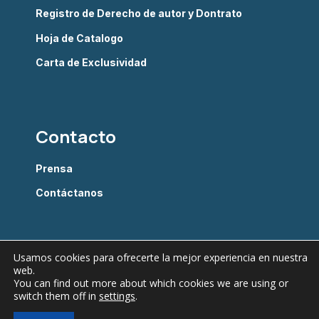
Registro de Derecho de autor y Dontrato
Hoja de Catalogo
Carta de Exclusividad
Contacto
Prensa
Contáctanos
Usamos cookies para ofrecerte la mejor experiencia en nuestra
web.
You can find out more about which cookies we are using or
switch them off in
settings
.
Câmara Brasileira do Livro © 2026 - Todos os direitos