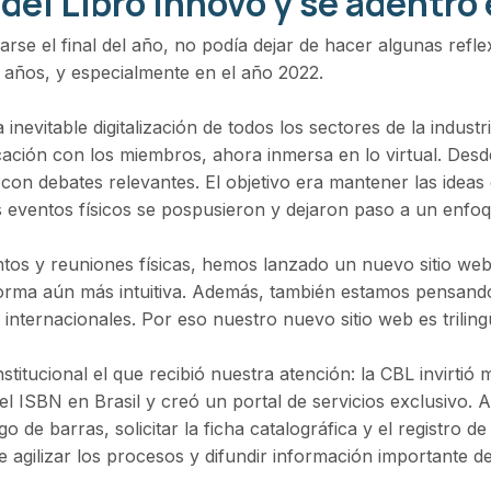
el Libro innovó y se adentró e
rse el final del año, no podía dejar de hacer algunas refle
s años, y especialmente en el año 2022.
evitable digitalización de todos los sectores de la industr
icación con los miembros, ahora inmersa en lo virtual. De
on debates relevantes. El objetivo era mantener las ideas 
os eventos físicos se pospusieron y dejaron paso a un enfo
tos y reuniones físicas, hemos lanzado un nuevo sitio web 
orma aún más intuitiva. Además, también estamos pensando
 internacionales. Por eso nuestro nuevo sitio web es trilin
stitucional el que recibió nuestra atención: la CBL invirtió 
 del ISBN en Brasil y creó un portal de servicios exclusivo. 
o de barras, solicitar la ficha catalográfica y el registro 
 agilizar los procesos y difundir información importante del 