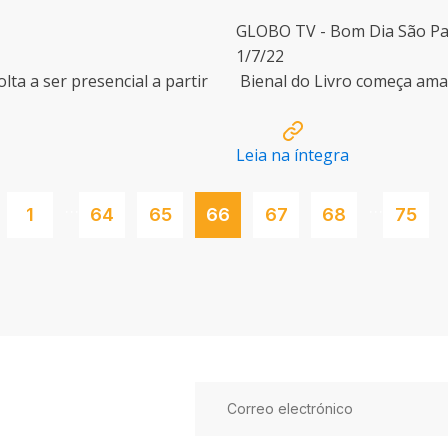
GLOBO TV - Bom Dia São Pa
1/7/22
lta a ser presencial a partir
Bienal do Livro começa aman
Leia na íntegra
…
…
1
64
65
66
67
68
75