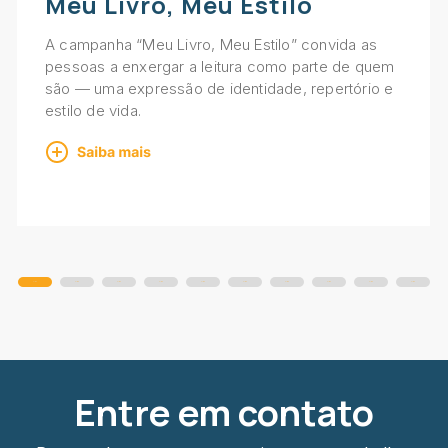
Meu Livro, Meu Estilo
A campanha “Meu Livro, Meu Estilo” convida as
pessoas a enxergar a leitura como parte de quem
são — uma expressão de identidade, repertório e
estilo de vida.
Slide
Slide
Slide
Slide
Slide
Slide
Slide
Slide
Slide
Slide
Entre em contato