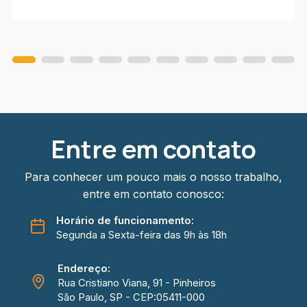
Slide
Slide
Slide
Slide
Slide
Slide
Slide
Slide
Slide
Slide
Entre em contato
Para conhecer um pouco mais o nosso trabalho,
entre em contato conosco:
Horário de funcionamento:
Segunda a Sexta-feira das 9h às 18h
Endereço:
Rua Cristiano Viana, 91 - Pinheiros
São Paulo, SP - CEP:05411-000